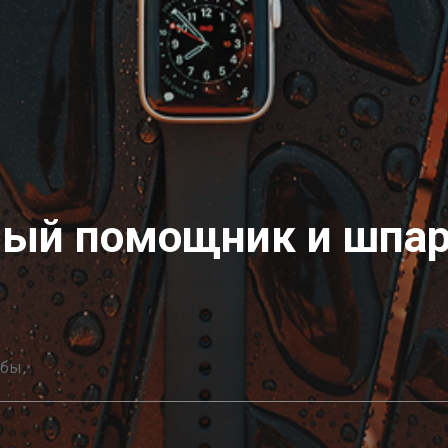
чный помощник и шпа
ебы