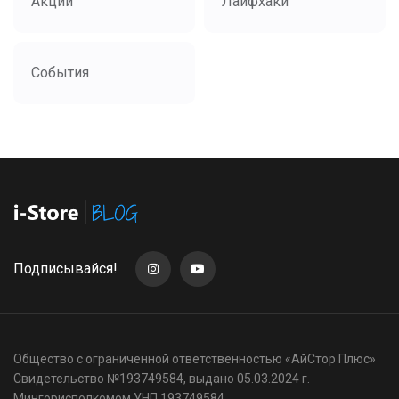
Акции
Лайфхаки
События
Подписывайся!
Общество с ограниченной ответственностью «АйСтор Плюс»
Свидетельство №193749584, выдано 05.03.2024 г.
Мингорисполкомом УНП 193749584