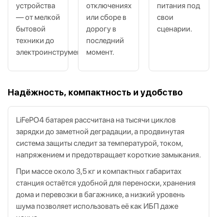
устройства
отключениях
питания под
— от мелкой
или сборе в
свои
бытовой
дорогу в
сценарии.
техники до
последний
электроинструмента.
момент.
Надёжность, компактность и удобство
LiFePO4 батарея рассчитана на тысячи циклов
зарядки до заметной деградации, а продвинутая
система защиты следит за температурой, током,
напряжением и предотвращает короткие замыкания.
При массе около 3,5 кг и компактных габаритах
станция остаётся удобной для переноски, хранения
дома и перевозки в багажнике, а низкий уровень
шума позволяет использовать её как ИБП даже