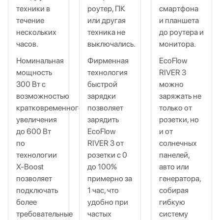
техники в
роутер, ПК
смартфона
течение
или другая
и планшета
нескольких
техника не
до роутера и
часов.
выключались.
монитора.
Номинальная
Фирменная
EcoFlow
мощность
технология
RIVER 3
300 Вт с
быстрой
можно
возможностью
зарядки
заряжать не
кратковременного
позволяет
только от
увеличения
зарядить
розетки, но
до 600 Вт
EcoFlow
и от
по
RIVER 3 от
солнечных
технологии
розетки с 0
панелей,
X‑Boost
до 100%
авто или
позволяет
примерно за
генератора,
подключать
1 час, что
собирая
более
удобно при
гибкую
требовательные
частых
систему