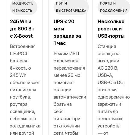
МОЩНОСТЬ
ИБП И
ПОРТЫ И
И ЁМКОСТЬ
БЫСТРОЗАРЯДКА
ПОДКЛЮЧЕНИЯ
245 Wh и
UPS < 20
Несколько
до 600 Вт
мс и
розеток и
с X‑Boost
зарядка за
USB‑порты
1 час
Встроенная
Станция
LiFePO4
Режим ИБП
оснащена
батарея
с временем
выходами
ёмкостью
переключения
AC 220 В,
245 Wh
менее 20 мс
USB‑A,
обеспечивает
помогает
USB‑C и DC,
питание для
станции
позволяя
ноутбука,
автоматически
одновременно
роутера,
брать на
заряжать и
освещения,
себя
питать до
небольшого
питание при
нескольких
холодильника
отключении
устройств
или другой
сети, чтобы
— от